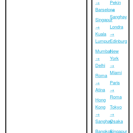
→
Pekin
Barselona
→
Şanghay
Singapur
→
Londra
Kuala
→
Lumpur
Edinburg
Mumbai
New
→
York
Delhi
→
Miami
Roma
→
Paris
Atina
→
Roma
Hong
Kong
Tokyo
→
→
Şanghay
Osaka
Bangkok
Singapur