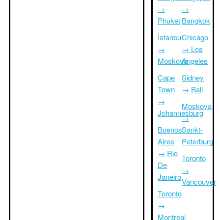
→
→
Phuket
Bangkok
İstanbul
Chicago
→
→ Los
Moskova
Angeles
Cape
Sidney
Town
→ Bali
→
Moskova
Johannesburg
→
Buenos
Sankt-
Aires
Peterburg
→ Rio
Toronto
De
→
Janeiro
Vancouver
Toronto
→
Montreal