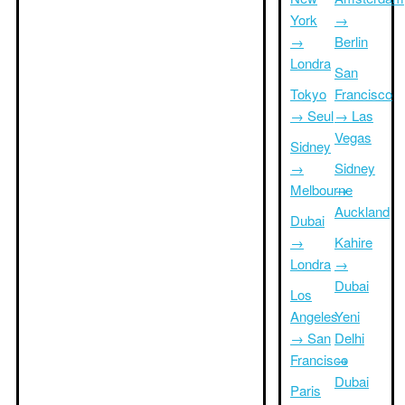
York
→
→
Berlin
Londra
San
Tokyo
Francisco
→ Seul
→ Las
Vegas
Sidney
→
Sidney
Melbourne
→
Auckland
Dubai
→
Kahire
Londra
→
Dubai
Los
Angeles
Yeni
→ San
Delhi
Francisco
→
Dubai
Paris