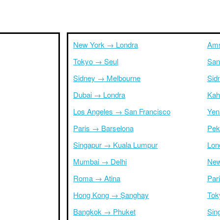
New York → Londra
Ams
Tokyo → Seul
San
Sidney → Melbourne
Sid
Dubai → Londra
Kah
Los Angeles → San Francisco
Yen
Paris → Barselona
Pek
Singapur → Kuala Lumpur
Lon
Mumbai → Delhi
New
Roma → Atina
Par
Hong Kong → Şanghay
Tok
Bangkok → Phuket
Sin