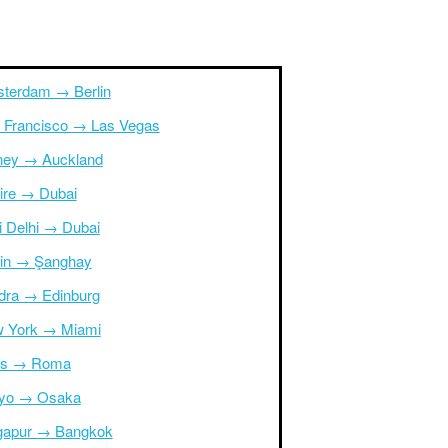
terdam → Berlin
 Francisco → Las Vegas
ney → Auckland
ire → Dubai
i Delhi → Dubai
in → Şanghay
dra → Edinburg
 York → Miami
is → Roma
yo → Osaka
gapur → Bangkok