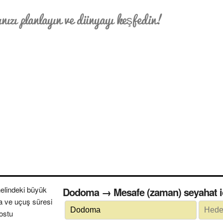
nızı planlayın ve dünyayı keşfedin!
elindeki büyük
Dodoma → Mesafe (zaman) seyahat
a ve uçuş süresi
dostu