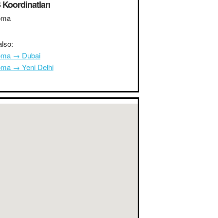
Koordinatları
oma
lso:
ma → Dubai
ma → Yeni Delhi