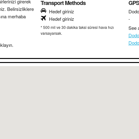
lerinizi girerek
Transport Methods
GPS 
z. Belirsizliklere
Hedef giriniz
Dod
sına merhaba
Hedef giriniz
-
* 500 mil ve 30 dakika taksi süresi hava hızı
See a
varsayarsak.
Dodo
Dodo
klayın.