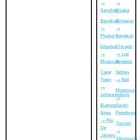
→
→
Şanghay
Osaka
Bangkok
Singapur
→
→
Phuket
Bangkok
İstanbul
Chicago
→
→ Los
Moskova
Angeles
Cape
Sidney
Town
→ Bali
→
Moskova
Johannesburg
→
Buenos
Sankt-
Aires
Peterburg
→ Rio
Toronto
De
→
Janeiro
Vancouver