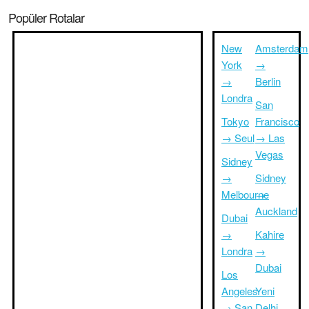
Popüler Rotalar
New
Amsterdam
York
→
→
Berlin
Londra
San
Tokyo
Francisco
→ Seul
→ Las
Vegas
Sidney
→
Sidney
Melbourne
→
Auckland
Dubai
→
Kahire
Londra
→
Dubai
Los
Angeles
Yeni
→ San
Delhi