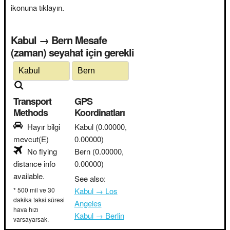
ikonuna tıklayın.
Kabul → Bern Mesafe
(zaman) seyahat için gerekli
Transport
GPS
Methods
Koordinatları
Hayır bilgi
Kabul
(0.00000,
mevcut(E)
0.00000)
No flying
Bern
(0.00000,
distance info
0.00000)
available.
See also:
* 500 mil ve 30
Kabul → Los
dakika taksi süresi
Angeles
hava hızı
Kabul → Berlin
varsayarsak.