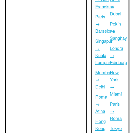
Francisco
→
Dubai
Paris
→
Pekin
Barselona
→
Şanghay
Singapur
→
Londra
Kuala
→
Lumpur
Edinburg
Mumbai
New
→
York
Delhi
→
Miami
Roma
→
Paris
Atina
→
Roma
Hong
Kong
Tokyo