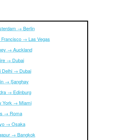
terdam → Berlin
 Francisco → Las Vegas
ney → Auckland
ire → Dubai
i Delhi → Dubai
in → Şanghay
dra → Edinburg
 York → Miami
is → Roma
yo → Osaka
gapur → Bangkok