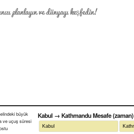
nızı planlayın ve dünyayı keşfedin!
elindeki büyük
Kabul → Kathmandu Mesafe (zaman) s
a ve uçuş süresi
dostu