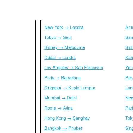
New York → Londra
Ams
Tokyo → Seul
San
Sidney → Melbourne
Sid
Dubai → Londra
Kah
Los Angeles → San Francisco
Yen
Paris → Barselona
Pek
Singapur → Kuala Lumpur
Lon
Mumbai → Delhi
New
Roma → Atina
Par
Hong Kong → Şanghay
Tok
Bangkok → Phuket
Sin