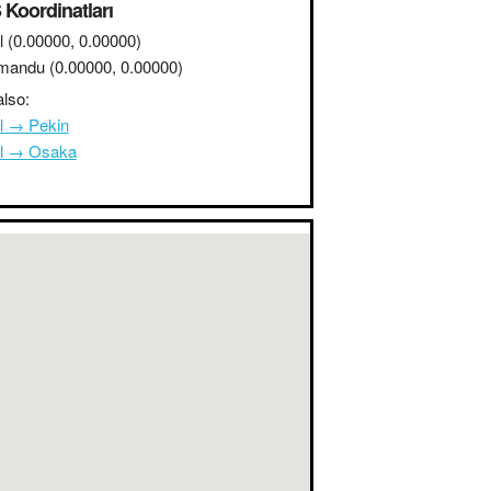
Koordinatları
l
(0.00000, 0.00000)
mandu
(0.00000, 0.00000)
lso:
l → Pekin
l → Osaka