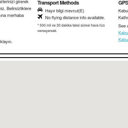
lerinizi girerek
Transport Methods
GPS 
z. Belirsizliklere
Hayır bilgi mevcut(E)
Kabu
sına merhaba
No flying distance info available.
Kath
* 500 mil ve 30 dakika taksi süresi hava hızı
See a
varsayarsak.
Kabu
Kabu
klayın.