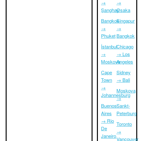
→
→
Şanghay
Osaka
Bangkok
Singapur
→
→
Phuket
Bangkok
İstanbul
Chicago
→
→ Los
Moskova
Angeles
Cape
Sidney
Town
→ Bali
→
Moskova
Johannesburg
→
Buenos
Sankt-
Aires
Peterburg
→ Rio
Toronto
De
→
Janeiro
Vancouver