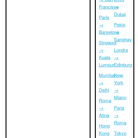
Francisco
→
Dubai
Paris
→
Pekin
Barselona
→
Şanghay
Singapur
→
Londra
Kuala
→
Lumpur
Edinburg
Mumbai
New
→
York
Delhi
→
Miami
Roma
→
Paris
Atina
→
Roma
Hong
Kong
Tokyo