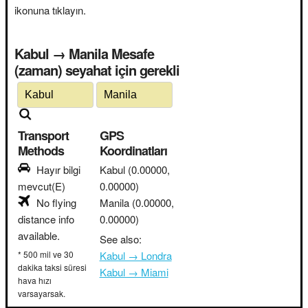
ikonuna tıklayın.
Kabul → Manila Mesafe
(zaman) seyahat için gerekli
Transport
GPS
Methods
Koordinatları
Hayır bilgi
Kabul
(0.00000,
mevcut(E)
0.00000)
No flying
Manila
(0.00000,
distance info
0.00000)
available.
See also:
* 500 mil ve 30
Kabul → Londra
dakika taksi süresi
Kabul → Miami
hava hızı
varsayarsak.