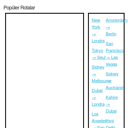
Popüler Rotalar
New
Amsterdam
York
→
→
Berlin
Londra
San
Tokyo
Francisco
→ Seul
→ Las
Vegas
Sidney
→
Sidney
Melbourne
→
Auckland
Dubai
→
Kahire
Londra
→
Dubai
Los
Angeles
Yeni
→ San
Delhi