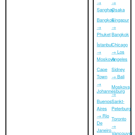
→
→
Şanghay
Osaka
Bangkok
Singapur
→
→
Phuket
Bangkok
İstanbul
Chicago
→
→ Los
Moskova
Angeles
Cape
Sidney
Town
→ Bali
→
Moskova
Johannesburg
→
Buenos
Sankt-
Aires
Peterburg
→ Rio
Toronto
De
→
Janeiro
Vancouver