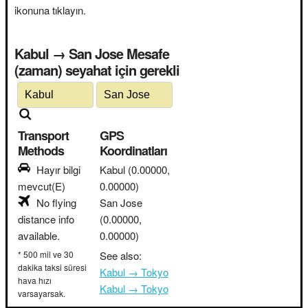
ikonuna tıklayın.
Kabul → San Jose Mesafe
(zaman) seyahat için gerekli
Transport
GPS
Methods
Koordinatları
Hayır bilgi
Kabul
(0.00000,
mevcut(E)
0.00000)
No flying
San Jose
distance info
(0.00000,
available.
0.00000)
* 500 mil ve 30
See also:
dakika taksi süresi
Kabul → Tokyo
hava hızı
Kabul → Tokyo
varsayarsak.