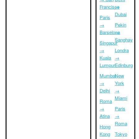
Francisco
→
Dubai
Paris
→
Pekin
Barselona
→
Şanghay
Singapur
→
Londra
Kuala
→
Lumpur
Edinburg
Mumbai
New
→
York
Delhi
→
Miami
Roma
→
Paris
Atina
→
Roma
Hong
Kong
Tokyo