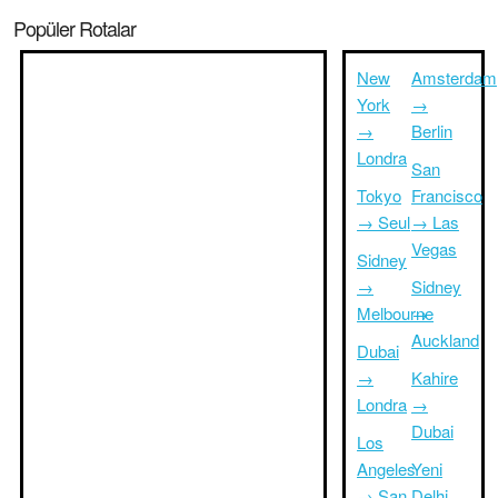
Popüler Rotalar
New
Amsterdam
York
→
→
Berlin
Londra
San
Tokyo
Francisco
→ Seul
→ Las
Vegas
Sidney
→
Sidney
Melbourne
→
Auckland
Dubai
→
Kahire
Londra
→
Dubai
Los
Angeles
Yeni
→ San
Delhi