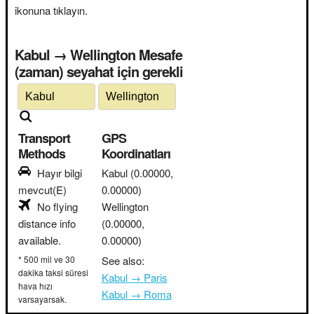
ikonuna tıklayın.
Kabul → Wellington Mesafe
(zaman) seyahat için gerekli
Transport
GPS
Methods
Koordinatları
Hayır bilgi
Kabul
(0.00000,
mevcut(E)
0.00000)
No flying
Wellington
distance info
(0.00000,
available.
0.00000)
* 500 mil ve 30
See also:
dakika taksi süresi
Kabul → Paris
hava hızı
Kabul → Roma
varsayarsak.