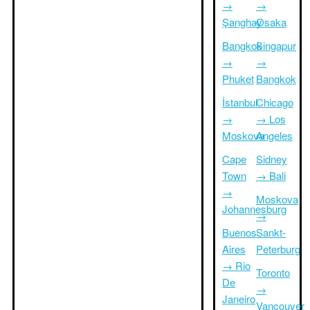
→
→
Şanghay
Osaka
Bangkok
Singapur
→
→
Phuket
Bangkok
İstanbul
Chicago
→
→ Los
Moskova
Angeles
Cape
Sidney
Town
→ Bali
→
Moskova
Johannesburg
→
Buenos
Sankt-
Aires
Peterburg
→ Rio
Toronto
De
→
Janeiro
Vancouver