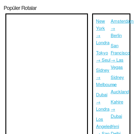
Popüler Rotalar
New
Amsterdam
York
→
→
Berlin
Londra
San
Tokyo
Francisco
→ Seul
→ Las
Vegas
Sidney
→
Sidney
Melbourne
→
Auckland
Dubai
→
Kahire
Londra
→
Dubai
Los
Angeles
Yeni
→ San
Delhi