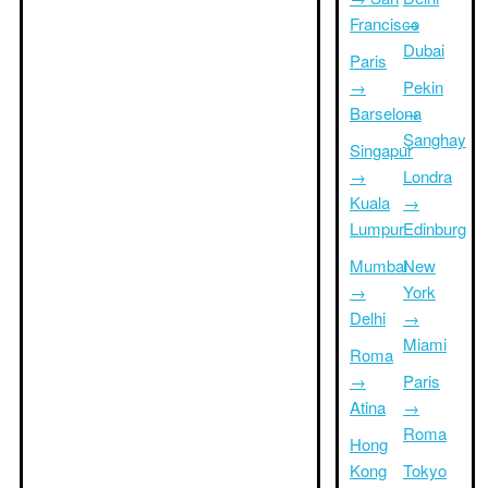
Francisco
→
Dubai
Paris
→
Pekin
Barselona
→
Şanghay
Singapur
→
Londra
Kuala
→
Lumpur
Edinburg
Mumbai
New
→
York
Delhi
→
Miami
Roma
→
Paris
Atina
→
Roma
Hong
Kong
Tokyo