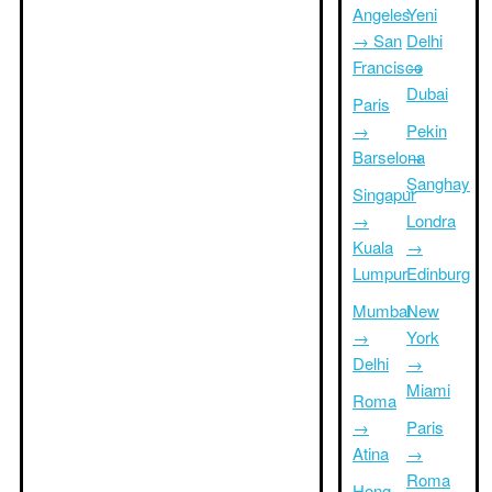
Angeles
Yeni
→ San
Delhi
Francisco
→
Dubai
Paris
→
Pekin
Barselona
→
Şanghay
Singapur
→
Londra
Kuala
→
Lumpur
Edinburg
Mumbai
New
→
York
Delhi
→
Miami
Roma
→
Paris
Atina
→
Roma
Hong