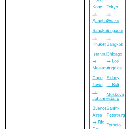
Kong
Tokyo
→
→
Şanghay
Osaka
Bangkok
Singapur
→
→
Phuket
Bangkok
İstanbul
Chicago
→
→ Los
Moskova
Angeles
Cape
Sidney
Town
→ Bali
→
Moskova
Johannesburg
→
Buenos
Sankt-
Aires
Peterburg
→ Rio
Toronto
De