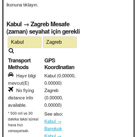
ikonuna tıklayın.
Kabul → Zagreb Mesafe
(zaman) seyahat için gerekli
Transport
GPS
Methods
Koordinatları
Hayır bilgi
Kabul
(0.00000,
mevcut(E)
0.00000)
No flying
Zagreb
distance info
(0.00000,
available.
0.00000)
* 500 mil ve 30
See also:
dakika taksi süresi
Kabul →
hava hızı
Bangkok
varsayarsak.
Kabul →