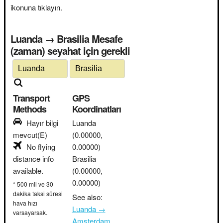
ikonuna tıklayın.
Luanda → Brasilia Mesafe
(zaman) seyahat için gerekli
Transport
GPS
Methods
Koordinatları
Hayır bilgi
Luanda
mevcut(E)
(0.00000,
No flying
0.00000)
distance info
Brasilia
available.
(0.00000,
0.00000)
* 500 mil ve 30
dakika taksi süresi
See also:
hava hızı
Luanda →
varsayarsak.
Amsterdam