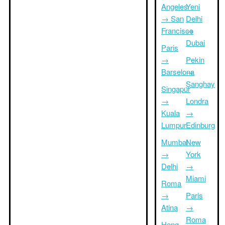
Angeles
Yeni
→ San
Delhi
Francisco
→
Dubai
Paris
→
Pekin
Barselona
→
Şanghay
Singapur
→
Londra
Kuala
→
Lumpur
Edinburg
Mumbai
New
→
York
Delhi
→
Miami
Roma
→
Paris
Atina
→
Roma
Hong