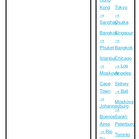
Kong
Tokyo
→
→
Şanghay
Osaka
Bangkok
Singapur
→
→
Phuket
Bangkok
İstanbul
Chicago
→
→ Los
Moskova
Angeles
Cape
Sidney
Town
→ Bali
→
Moskova
Johannesburg
→
Buenos
Sankt-
Aires
Peterburg
→ Rio
Toronto
De