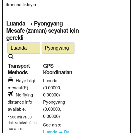
ikonuna tıklayın.
Luanda → Pyongyang
Mesafe (zaman) seyahat için
gerekli
Transport
GPS
Methods
Koordinatları
Hayır bilgi
Luanda
mevcut(E)
(0.00000,
No flying
0.00000)
distance info
Pyongyang
available.
(0.00000,
0.00000)
* 500 mil ve 30
dakika taksi süresi
See also:
hava hızı
Luanda → Bali