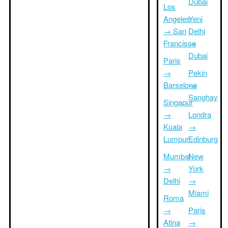
Dubai
Los
Angeles
Yeni
→ San
Delhi
Francisco
→
Dubai
Paris
→
Pekin
Barselona
→
Şanghay
Singapur
→
Londra
Kuala
→
Lumpur
Edinburg
Mumbai
New
→
York
Delhi
→
Miami
Roma
→
Paris
Atina
→