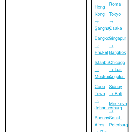
Roma
Hong
Kong
Tokyo
→
→
Şanghay
Osaka
Bangkok
Singapur
→
→
Phuket
Bangkok
İstanbul
Chicago
→
→ Los
Moskova
Angeles
Cape
Sidney
Town
→ Bali
→
Moskova
Johannesburg
→
Buenos
Sankt-
Aires
Peterburg
→ Rio