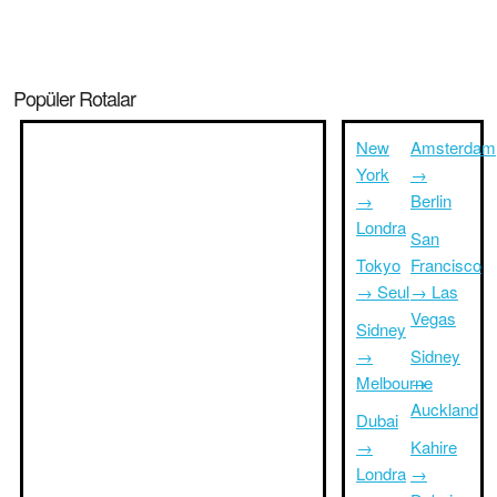
Popüler Rotalar
New
Amsterdam
York
→
→
Berlin
Londra
San
Tokyo
Francisco
→ Seul
→ Las
Vegas
Sidney
→
Sidney
Melbourne
→
Auckland
Dubai
→
Kahire
Londra
→