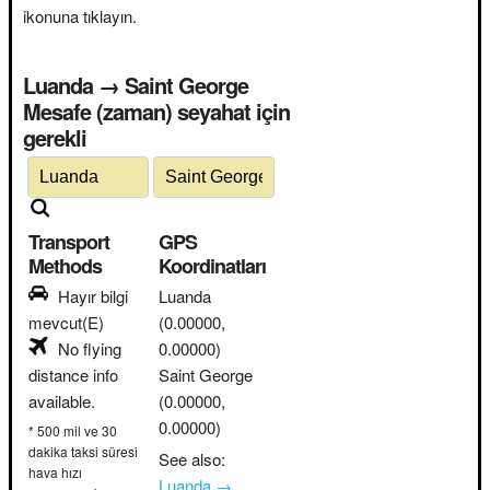
ikonuna tıklayın.
Luanda → Saint George
Mesafe (zaman) seyahat için
gerekli
Transport
GPS
Methods
Koordinatları
Hayır bilgi
Luanda
mevcut(E)
(0.00000,
No flying
0.00000)
distance info
Saint George
available.
(0.00000,
0.00000)
* 500 mil ve 30
dakika taksi süresi
See also:
hava hızı
Luanda →