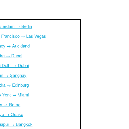
terdam → Berlin
 Francisco → Las Vegas
ney → Auckland
ire → Dubai
i Delhi → Dubai
in → Şanghay
dra → Edinburg
 York → Miami
is → Roma
yo → Osaka
gapur → Bangkok