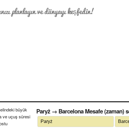
nızı planlayın ve dünyayı keşfedin!
elindeki büyük
Paryż → Barcelona Mesafe (zaman) se
a ve uçuş süresi
dostu