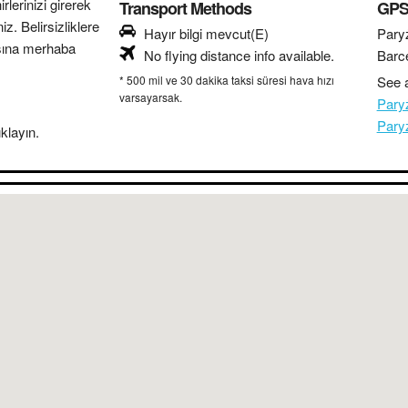
lerinizi girerek
Transport Methods
GPS 
z. Belirsizliklere
Hayır bilgi mevcut(E)
Pary
sına merhaba
No flying distance info available.
Barc
* 500 mil ve 30 dakika taksi süresi hava hızı
See a
varsayarsak.
Pary
Pary
klayın.