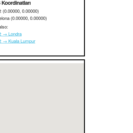
Koordinatları
ż
(0.00000, 0.00000)
elona
(0.00000, 0.00000)
lso:
ż → Londra
ż → Kuala Lumpur