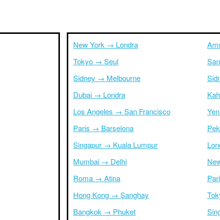
New York → Londra
Ams
Tokyo → Seul
San
Sidney → Melbourne
Sid
Dubai → Londra
Kah
Los Angeles → San Francisco
Yen
Paris → Barselona
Pek
Singapur → Kuala Lumpur
Lon
Mumbai → Delhi
New
Roma → Atina
Par
Hong Kong → Şanghay
Tok
Bangkok → Phuket
Sin