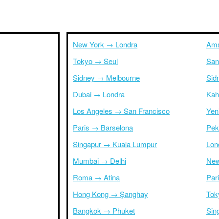
New York → Londra
Ams
Tokyo → Seul
San
Sidney → Melbourne
Sid
Dubai → Londra
Kah
Los Angeles → San Francisco
Yen
Paris → Barselona
Pek
Singapur → Kuala Lumpur
Lon
Mumbai → Delhi
New
Roma → Atina
Par
Hong Kong → Şanghay
Tok
Bangkok → Phuket
Sin