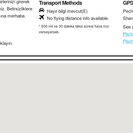
lerinizi girerek
Transport Methods
GPS 
z. Belirsizliklere
Hayır bilgi mevcut(E)
Pech
sına merhaba
No flying distance info available.
Shan
* 500 mil ve 30 dakika taksi süresi hava hızı
See a
varsayarsak.
Pech
Pech
klayın.