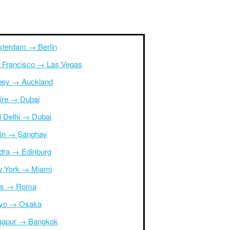
terdam → Berlin
 Francisco → Las Vegas
ney → Auckland
ire → Dubai
i Delhi → Dubai
in → Şanghay
dra → Edinburg
 York → Miami
is → Roma
yo → Osaka
gapur → Bangkok