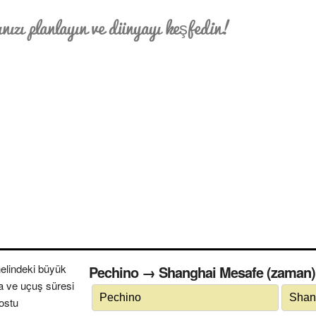
nızı planlayın ve dünyayı keşfedin!
elindeki büyük
Pechino → Shanghai Mesafe (zaman) s
a ve uçuş süresi
dostu