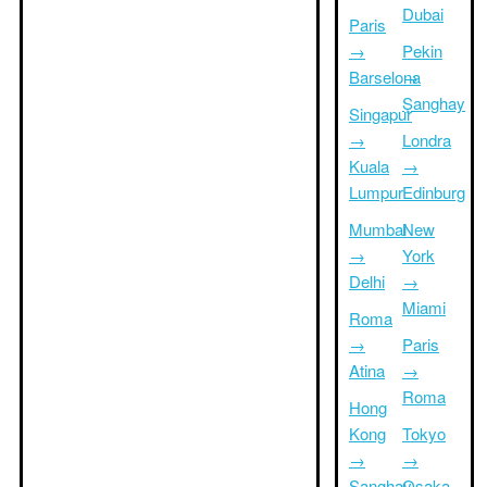
Dubai
Paris
→
Pekin
Barselona
→
Şanghay
Singapur
→
Londra
Kuala
→
Lumpur
Edinburg
Mumbai
New
→
York
Delhi
→
Miami
Roma
→
Paris
Atina
→
Roma
Hong
Kong
Tokyo
→
→
Şanghay
Osaka