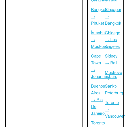
Bangkok
Singapur
→
→
Phuket
Bangkok
İstanbul
Chicago
→
→ Los
Moskova
Angeles
Cape
Sidney
Town
→ Bali
→
Moskova
Johannesburg
→
Buenos
Sankt-
Aires
Peterburg
→ Rio
Toronto
De
→
Janeiro
Vancouver
Toronto