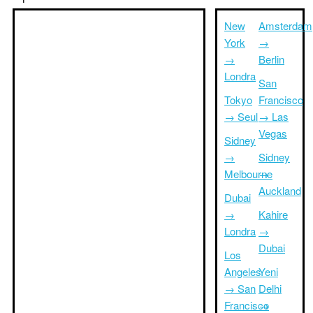
New
Amsterdam
York
→
→
Berlin
Londra
San
Tokyo
Francisco
→ Seul
→ Las
Vegas
Sidney
→
Sidney
Melbourne
→
Auckland
Dubai
→
Kahire
Londra
→
Dubai
Los
Angeles
Yeni
→ San
Delhi
Francisco
→