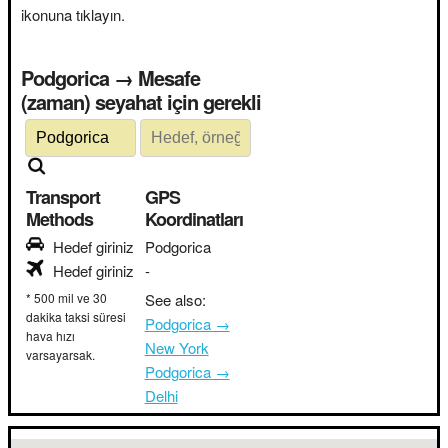
ikonuna tıklayın.
Podgorica → Mesafe
(zaman) seyahat için gerekli
Transport
GPS
Methods
Koordinatları
Hedef giriniz
Podgorica
Hedef giriniz
-
* 500 mil ve 30
See also:
dakika taksi süresi
Podgorica →
hava hızı
New York
varsayarsak.
Podgorica →
Delhi