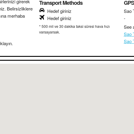
lerinizi girerek
Transport Methods
GPS 
z. Belirsizliklere
Hedef giriniz
Sao 
sına merhaba
Hedef giriniz
-
* 500 mil ve 30 dakika taksi süresi hava hızı
See a
varsayarsak.
Sao 
Sao 
klayın.