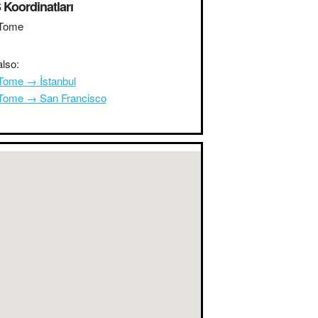
Koordinatları
Tome
lso:
Tome → İstanbul
Tome → San Francisco