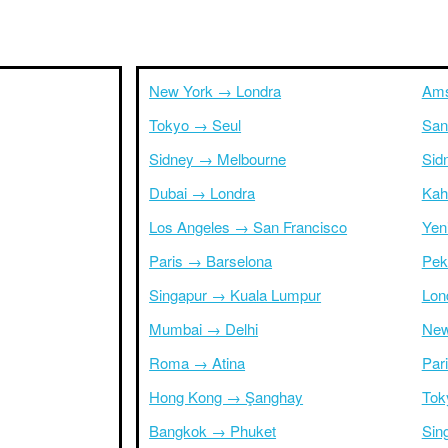
New York → Londra
Ams
Tokyo → Seul
San
Sidney → Melbourne
Sid
Dubai → Londra
Kah
Los Angeles → San Francisco
Yen
Paris → Barselona
Pek
Singapur → Kuala Lumpur
Lon
Mumbai → Delhi
New
Roma → Atina
Par
Hong Kong → Şanghay
Tok
Bangkok → Phuket
Sin