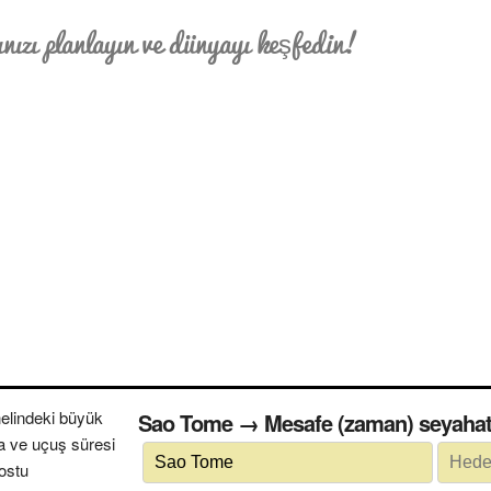
nızı planlayın ve dünyayı keşfedin!
elindeki büyük
Sao Tome → Mesafe (zaman) seya
a ve uçuş süresi
dostu