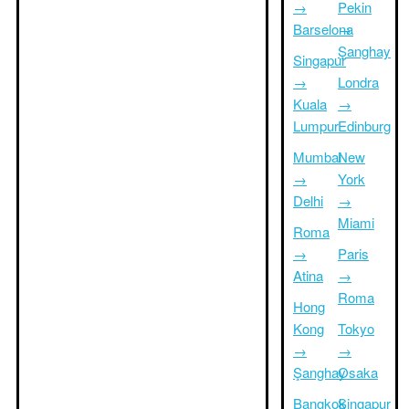
→
Pekin
Barselona
→
Şanghay
Singapur
→
Londra
Kuala
→
Lumpur
Edinburg
Mumbai
New
→
York
Delhi
→
Miami
Roma
→
Paris
Atina
→
Roma
Hong
Kong
Tokyo
→
→
Şanghay
Osaka
Bangkok
Singapur