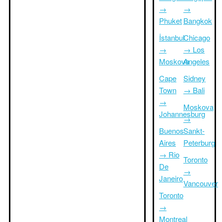
→
→
Phuket
Bangkok
İstanbul
Chicago
→
→ Los
Moskova
Angeles
Cape
Sidney
Town
→ Bali
→
Moskova
Johannesburg
→
Buenos
Sankt-
Aires
Peterburg
→ Rio
Toronto
De
→
Janeiro
Vancouver
Toronto
→
Montreal