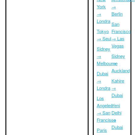
York
→
→
Berlin
Londra
San
Tokyo
Francisco
→ Seul
→ Las
Vegas
Sidney
→
Sidney
Melbourne
→
Auckland
Dubai
→
Kahire
Londra
→
Dubai
Los
Angeles
Yeni
→ San
Delhi
Francisco
→
Dubai
Paris