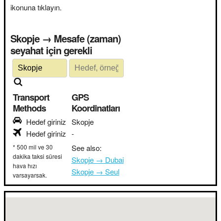
ikonuna tıklayın.
Skopje → Mesafe (zaman)
seyahat için gerekli
Transport
GPS
Methods
Koordinatları
Hedef giriniz
Skopje
Hedef giriniz
-
* 500 mil ve 30
See also:
dakika taksi süresi
Skopje → Dubai
hava hızı
Skopje → Seul
varsayarsak.