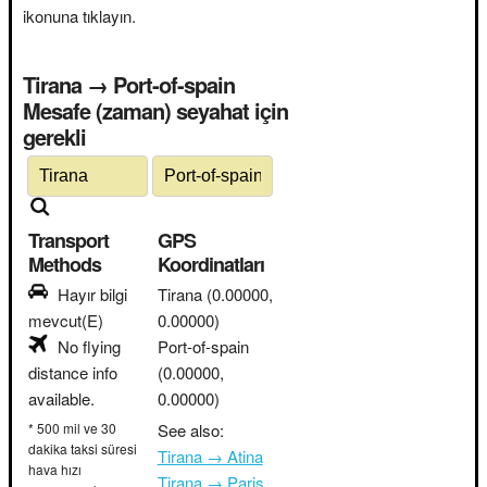
ikonuna tıklayın.
Tirana → Port-of-spain
Mesafe (zaman) seyahat için
gerekli
Transport
GPS
Methods
Koordinatları
Hayır bilgi
Tirana
(0.00000,
mevcut(E)
0.00000)
No flying
Port-of-spain
distance info
(0.00000,
available.
0.00000)
* 500 mil ve 30
See also:
dakika taksi süresi
Tirana → Atina
hava hızı
Tirana → Paris