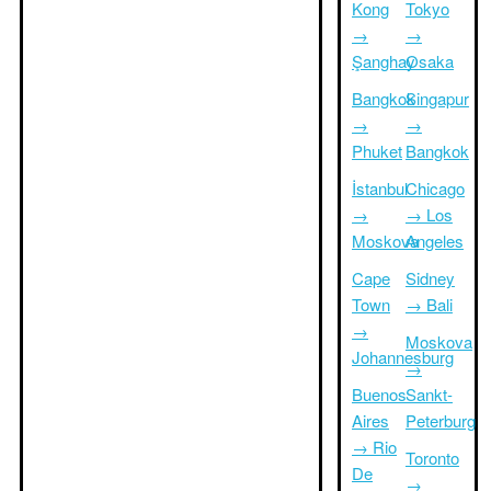
Kong
Tokyo
→
→
Şanghay
Osaka
Bangkok
Singapur
→
→
Phuket
Bangkok
İstanbul
Chicago
→
→ Los
Moskova
Angeles
Cape
Sidney
Town
→ Bali
→
Moskova
Johannesburg
→
Buenos
Sankt-
Aires
Peterburg
→ Rio
Toronto
De
→