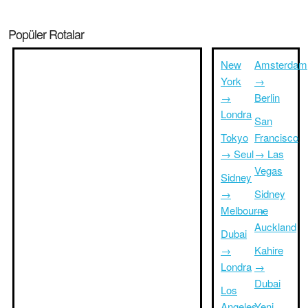
Popüler Rotalar
New
Amsterdam
York
→
→
Berlin
Londra
San
Tokyo
Francisco
→ Seul
→ Las
Vegas
Sidney
→
Sidney
Melbourne
→
Auckland
Dubai
→
Kahire
Londra
→
Dubai
Los
Angeles
Yeni