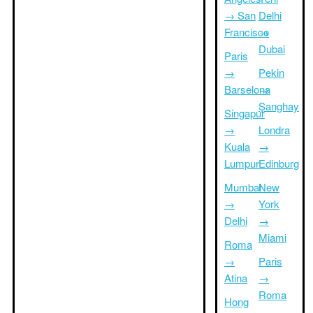
→ San
Delhi
Francisco
→
Dubai
Paris
→
Pekin
Barselona
→
Şanghay
Singapur
→
Londra
Kuala
→
Lumpur
Edinburg
Mumbai
New
→
York
Delhi
→
Miami
Roma
→
Paris
Atina
→
Roma
Hong