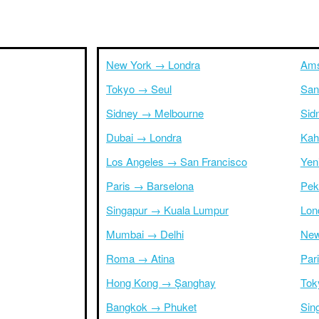
New York → Londra
Ams
Tokyo → Seul
San
Sidney → Melbourne
Sid
Dubai → Londra
Kah
Los Angeles → San Francisco
Yen
Paris → Barselona
Pek
Singapur → Kuala Lumpur
Lon
Mumbai → Delhi
New
Roma → Atina
Par
Hong Kong → Şanghay
Tok
Bangkok → Phuket
Sin