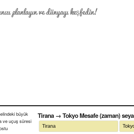
nızı planlayın ve dünyayı keşfedin!
elindeki büyük
Tirana → Tokyo Mesafe (zaman) seyah
a ve uçuş süresi
dostu