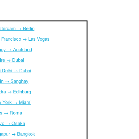
terdam → Berlin
 Francisco → Las Vegas
ney → Auckland
ire → Dubai
i Delhi → Dubai
in → Şanghay
dra → Edinburg
 York → Miami
is → Roma
yo → Osaka
gapur → Bangkok