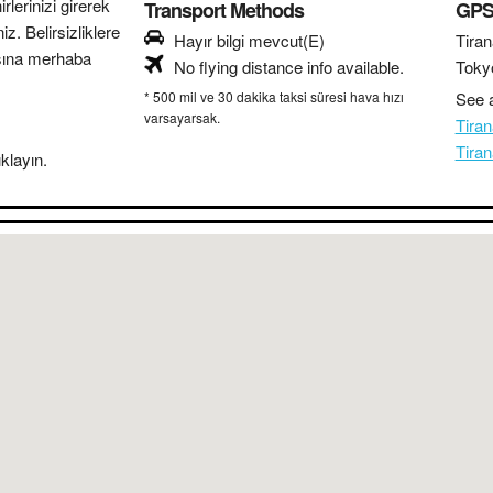
lerinizi girerek
Transport Methods
GPS 
z. Belirsizliklere
Hayır bilgi mevcut(E)
Tiran
sına merhaba
No flying distance info available.
Toky
* 500 mil ve 30 dakika taksi süresi hava hızı
See a
varsayarsak.
Tira
Tira
klayın.