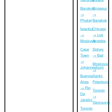
Bangkok
Singapur
→
→
Phuket
Bangkok
İstanbul
Chicago
→
→ Los
Moskova
Angeles
Cape
Sidney
Town
→ Bali
→
Moskova
Johannesburg
→
Buenos
Sankt-
Aires
Peterburg
→ Rio
Toronto
De
→
Janeiro
Vancouver
Toronto