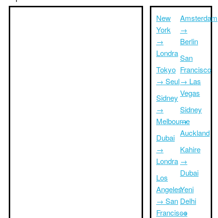
New
Amsterdam
York
→
→
Berlin
Londra
San
Tokyo
Francisco
→ Seul
→ Las
Vegas
Sidney
→
Sidney
Melbourne
→
Auckland
Dubai
→
Kahire
Londra
→
Dubai
Los
Angeles
Yeni
→ San
Delhi
Francisco
→