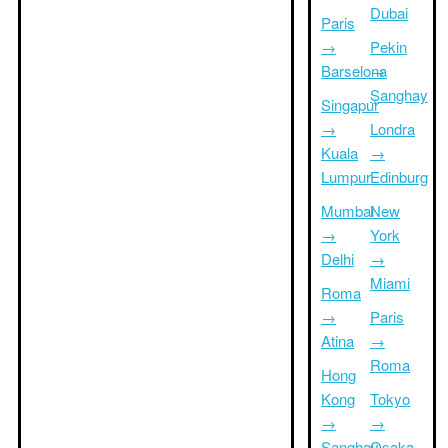
Dubai
Paris
→
Pekin
Barselona
→
Şanghay
Singapur
→
Londra
Kuala
→
Lumpur
Edinburg
Mumbai
New
→
York
Delhi
→
Miami
Roma
→
Paris
Atina
→
Roma
Hong
Kong
Tokyo
→
→
Şanghay
Osaka