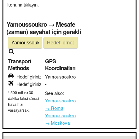
ikonuna tıklayın.
Yamoussoukro → Mesafe
(zaman) seyahat için gerekli
Transport
GPS
Methods
Koordinatları
Hedef giriniz
Yamoussoukro
Hedef giriniz
-
* 500 mil ve 30
See also:
dakika taksi süresi
Yamoussoukro
hava hızı
→ Roma
varsayarsak.
Yamoussoukro
→ Moskova