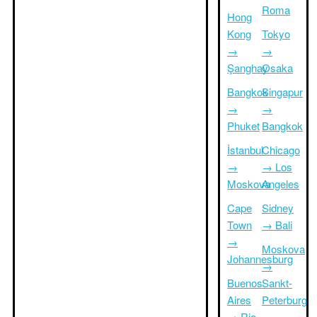
Roma
Hong
Kong
Tokyo
→
→
Şanghay
Osaka
Bangkok
Singapur
→
→
Phuket
Bangkok
İstanbul
Chicago
→
→ Los
Moskova
Angeles
Cape
Sidney
Town
→ Bali
→
Moskova
Johannesburg
→
Buenos
Sankt-
Aires
Peterburg
→ Rio