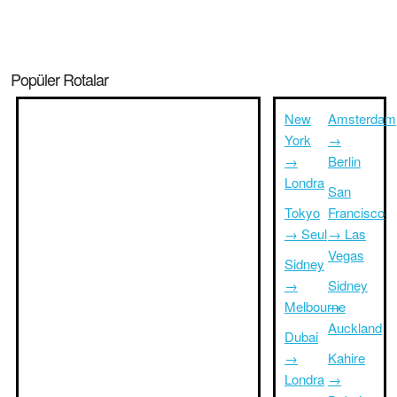
Popüler Rotalar
New
Amsterdam
York
→
→
Berlin
Londra
San
Tokyo
Francisco
→ Seul
→ Las
Vegas
Sidney
→
Sidney
Melbourne
→
Auckland
Dubai
→
Kahire
Londra
→