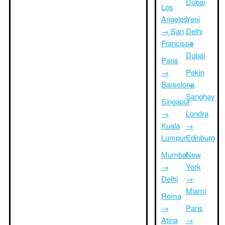
Dubai
Los
Angeles
Yeni
→ San
Delhi
Francisco
→
Dubai
Paris
→
Pekin
Barselona
→
Şanghay
Singapur
→
Londra
Kuala
→
Lumpur
Edinburg
Mumbai
New
→
York
Delhi
→
Miami
Roma
→
Paris
Atina
→