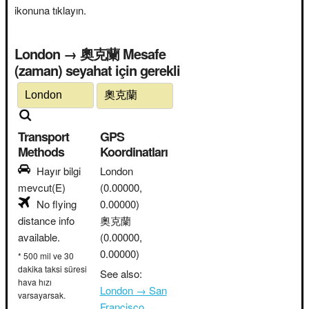
ikonuna tıklayın.
London → 奧克蘭 Mesafe
(zaman) seyahat için gerekli
Transport
GPS
Methods
Koordinatları
Hayır bilgi
London
mevcut(E)
(0.00000,
No flying
0.00000)
distance info
奧克蘭
available.
(0.00000,
0.00000)
* 500 mil ve 30
dakika taksi süresi
See also:
hava hızı
London → San
varsayarsak.
Francisco